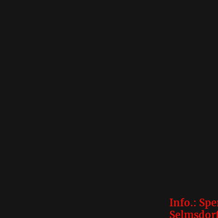
Info.: Sp
Selmsdorf